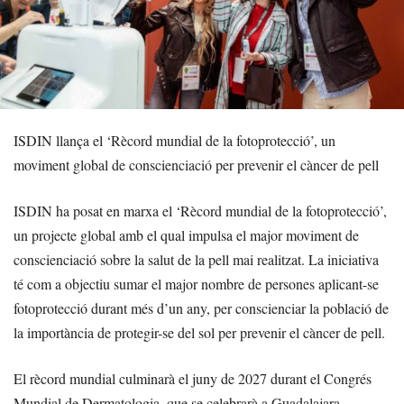
ISDIN llança el ‘Rècord mundial de la fotoprotecció’, un
moviment global de conscienciació per prevenir el càncer de pell
ISDIN ha posat en marxa el ‘Rècord mundial de la fotoprotecció’,
un projecte global amb el qual impulsa el major moviment de
conscienciació sobre la salut de la pell mai realitzat. La iniciativa
té com a objectiu sumar el major nombre de persones aplicant-se
fotoprotecció durant més d’un any, per conscienciar la població de
la importància de protegir-se del sol per prevenir el càncer de pell.
El rècord mundial culminarà el juny de 2027 durant el Congrés
Mundial de Dermatologia, que se celebrarà a Guadalajara