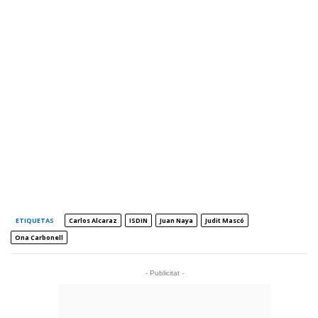
ETIQUETAS
Carlos Alcaraz
ISDIN
Juan Naya
Judit Mascó
Ona Carbonell
- Publicitat -