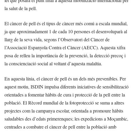
fet que posarà el punt final a aquesta mobilització internacional per
la salut de la pell.
El càncer de pell és el tipus de càncer més comú a escala mundial,
ja que aproximadament 1 de cada 10 persones el desenvoluparà al
llarg de la seva vida, segons l’Observatori del Càncer de
l’Associació Espanyola Contra el Càncer (AECC). Aquesta xifra
posa de relleu la importància de la prevenció, la detecció precoç i
la conscienciació social al voltant d’aquesta malaltia.
En aquesta línia, el càncer de pell és un dels més prevenibles. Per
aquest motiu, ISDIN impulsa diferents iniciatives de sensibilització
orientades a fomentar hàbits de cura i protecció de la pell entre la
població. El Rècord mundial de la fotoprotecció se suma a altres
projectes com la campanya escolar, orientada a promoure hàbits
saludables des d’edats primerenques; les expedicions a Moçambic,
centrades a combatre el càncer de pell entre la població amb