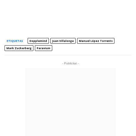
ETIQUETAS
Dopplemind
Juan Villalonga
Manuel López Torrents
Mark Zuckerberg
Paravium
- Publicitat -