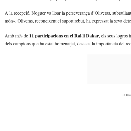
A la recepció, Noguer va lloar la perseverança d’Oliveras, subratlla
món». Oliveras, reconeixent el suport rebut, ha expressat la seva de
11 participacions en el Ral·li Dakar
Amb més de
, els seus logros
dels campions que ha estat homenatjat, destaca la importància del 
- Et Re