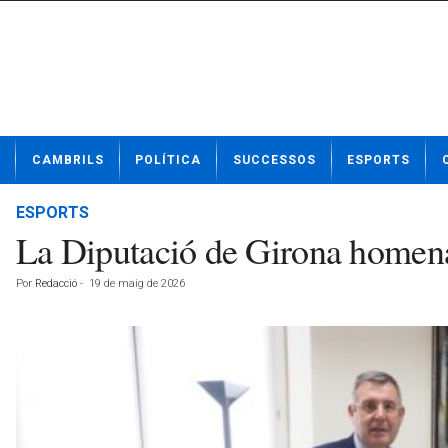
N
CAMBRILS
POLÍTICA
SUCCESSOS
ESPORTS
o
t
í
ESPORTS
c
La Diputació de Girona homenat
i
e
Por
Redacció
-
19 de maig de 2026
s
d
e
C
a
m
b
r