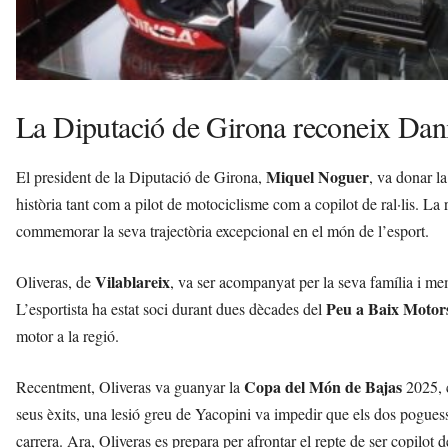
La Diputació de Girona reconeix Dani
Miquel Noguer
El president de la Diputació de Girona,
, va donar l
història tant com a pilot de motociclisme com a copilot de ral·lis. La r
commemorar la seva trajectòria excepcional en el món de l’esport.
Vilablareix
Oliveras, de
, va ser acompanyat per la seva família i m
Peu a Baix Motor
L’esportista ha estat soci durant dues dècades del
motor a la regió.
Copa del Món de Bajas
Recentment, Oliveras va guanyar la
2025, c
seus èxits, una lesió greu de Yacopini va impedir que els dos poguess
carrera. Ara, Oliveras es prepara per afrontar el repte de ser copilot 