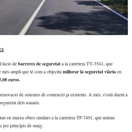
ia
barreres de seguretat
l·lació de
a la carretera TV-3541, que
millorar la seguretat viària
e més ampli que té com a objectiu
en
5,08 euros
.
a renovació de sistemes de contenció ja existents. A més, s’està duent a
 seguretat dels usuaris.
tan en marxa obres similars a la carretera TP-7401, que uniran
u per principis de maig.