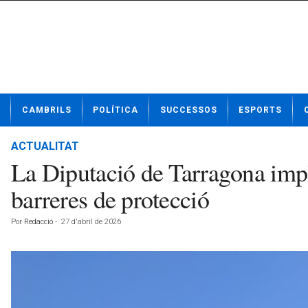
N
CAMBRILS
POLÍTICA
SUCCESSOS
ESPORTS
o
t
í
ACTUALITAT
c
La Diputació de Tarragona imp
i
e
barreres de protecció
s
d
Por
Redacció
-
27 d'abril de 2026
e
C
a
m
b
r