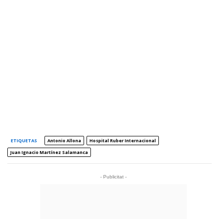
ETIQUETAS
Antonio Allona
Hospital Ruber Internacional
Juan Ignacio Martínez Salamanca
- Publicitat -