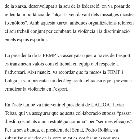
de la xarxa, desenvolupat a la seu de la federació, on va posar de
relleu la importància de “alçar la veu davant dels missatges racistes
i xenòfobs”. Amb aquesta xarxa, ambdues organitzacions reforcen
el seu treball conjunt per combatre la violència i la discriminació
en els espais esportius.
La presidenta de la FEMP va assenyalar que, a través de l’esport,
es transmeten valors com el treball en equip o el respecte a
l’adversari. Així mateix, va recordar que fa mesos la FEMP i
Laliga ja van presentar un decàleg contra el racisme per prevenir i
erradicar la violència en l’esport.
En l’acte també va intervenir el president de LALIGA, Javier
Tebas, qui va assegurar que aquesta col·laboració suposa “passar
d’esforços aïllats a una estratègia comuna” per “ser més eficaços”.
Per la seva banda, el president del Senat, Pedro Rollán, va
subratllar que “des de la proximitat es pot fer un esport més