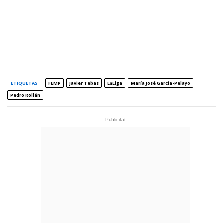
ETIQUETAS
FEMP
Javier Tebas
LaLiga
María José García-Pelayo
Pedro Rollán
- Publicitat -