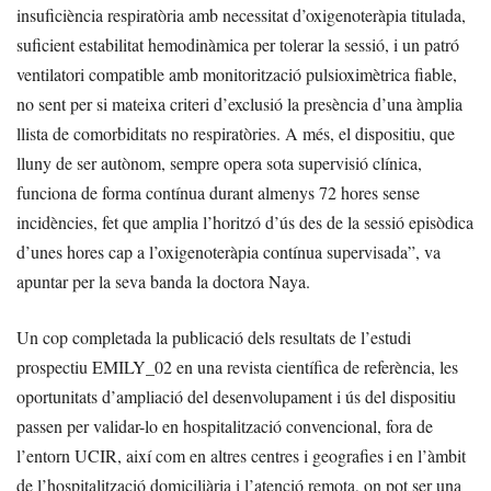
insuficiència respiratòria amb necessitat d’oxigenoteràpia titulada,
suficient estabilitat hemodinàmica per tolerar la sessió, i un patró
ventilatori compatible amb monitorització pulsioximètrica fiable,
no sent per si mateixa criteri d’exclusió la presència d’una àmplia
llista de comorbiditats no respiratòries. A més, el dispositiu, que
lluny de ser autònom, sempre opera sota supervisió clínica,
funciona de forma contínua durant almenys 72 hores sense
incidències, fet que amplia l’horitzó d’ús des de la sessió episòdica
d’unes hores cap a l’oxigenoteràpia contínua supervisada”, va
apuntar per la seva banda la doctora Naya.
Un cop completada la publicació dels resultats de l’estudi
prospectiu EMILY_02 en una revista científica de referència, les
oportunitats d’ampliació del desenvolupament i ús del dispositiu
passen per validar-lo en hospitalització convencional, fora de
l’entorn UCIR, així com en altres centres i geografies i en l’àmbit
de l’hospitalització domiciliària i l’atenció remota, on pot ser una