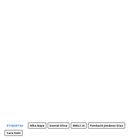
ETIQUETAS
Alba Naya
Daniel Oliva
EMILY.IA
Fundació Jiménez Díaz
Sara Heili