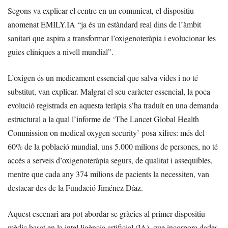
Segons va explicar el centre en un comunicat, el dispositiu
anomenat EMILY.IA “ja és un estàndard real dins de l’àmbit
sanitari que aspira a transformar l’oxigenoteràpia i evolucionar les
guies clíniques a nivell mundial”.
L’oxigen és un medicament essencial que salva vides i no té
substitut, van explicar. Malgrat el seu caràcter essencial, la poca
evolució registrada en aquesta teràpia s’ha traduït en una demanda
estructural a la qual l’informe de ‘The Lancet Global Health
Commission on medical oxygen security’ posa xifres: més del
60% de la població mundial, uns 5.000 milions de persones, no té
accés a serveis d’oxigenoteràpia segurs, de qualitat i assequibles,
mentre que cada any 374 milions de pacients la necessiten, van
destacar des de la Fundació Jiménez Díaz.
Aquest escenari ara pot abordar-se gràcies al primer dispositiu
mèdic basat en la intel·ligència artificial (IA), que incorpora dades