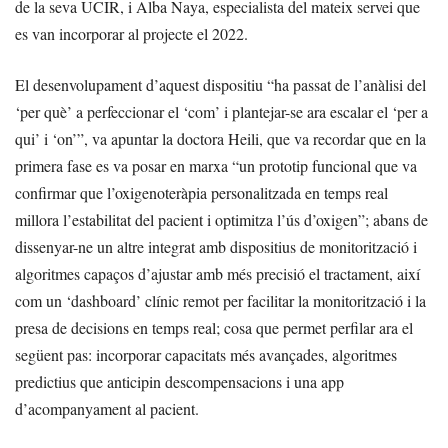
de la seva UCIR, i Alba Naya, especialista del mateix servei que
es van incorporar al projecte el 2022.
El desenvolupament d’aquest dispositiu “ha passat de l’anàlisi del
‘per què’ a perfeccionar el ‘com’ i plantejar-se ara escalar el ‘per a
qui’ i ‘on’”, va apuntar la doctora Heili, que va recordar que en la
primera fase es va posar en marxa “un prototip funcional que va
confirmar que l’oxigenoteràpia personalitzada en temps real
millora l’estabilitat del pacient i optimitza l’ús d’oxigen”; abans de
dissenyar-ne un altre integrat amb dispositius de monitorització i
algoritmes capaços d’ajustar amb més precisió el tractament, així
com un ‘dashboard’ clínic remot per facilitar la monitorització i la
presa de decisions en temps real; cosa que permet perfilar ara el
següent pas: incorporar capacitats més avançades, algoritmes
predictius que anticipin descompensacions i una app
d’acompanyament al pacient.