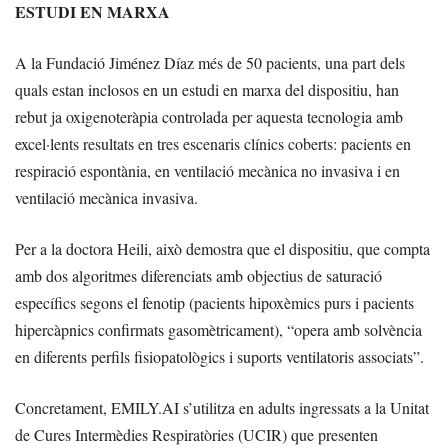
ESTUDI EN MARXA
A la Fundació Jiménez Díaz més de 50 pacients, una part dels
quals estan inclosos en un estudi en marxa del dispositiu, han
rebut ja oxigenoteràpia controlada per aquesta tecnologia amb
excel·lents resultats en tres escenaris clínics coberts: pacients en
respiració espontània, en ventilació mecànica no invasiva i en
ventilació mecànica invasiva.
Per a la doctora Heili, això demostra que el dispositiu, que compta
amb dos algoritmes diferenciats amb objectius de saturació
específics segons el fenotip (pacients hipoxèmics purs i pacients
hipercàpnics confirmats gasomètricament), “opera amb solvència
en diferents perfils fisiopatològics i suports ventilatoris associats”.
Concretament, EMILY.AI s’utilitza en adults ingressats a la Unitat
de Cures Intermèdies Respiratòries (UCIR) que presenten