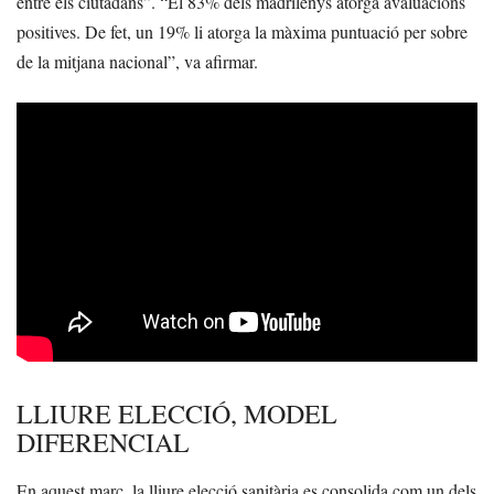
entre els ciutadans”. “El 83% dels madrilenys atorga avaluacions
positives. De fet, un 19% li atorga la màxima puntuació per sobre
de la mitjana nacional”, va afirmar.
LLIURE ELECCIÓ, MODEL
DIFERENCIAL
En aquest marc, la lliure elecció sanitària es consolida com un dels