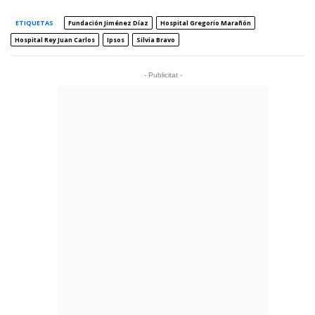
ETIQUETAS
Fundación Jiménez Díaz
Hospital Gregorio Marañón
Hospital Rey Juan Carlos
Ipsos
Silvia Bravo
- Publicitat -