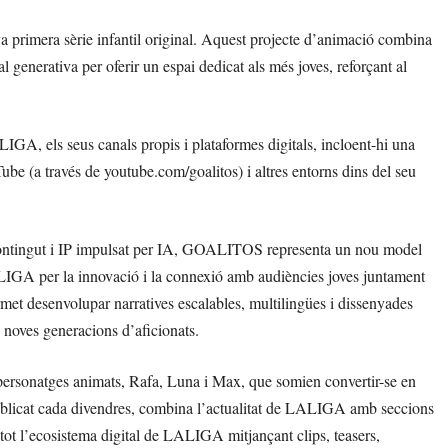
rimera sèrie infantil original. Aquest projecte d’animació combina
l generativa per oferir un espai dedicat als més joves, reforçant al
LIGA, els seus canals propis i plataformes digitals, incloent-hi una
e (a través de youtube.com/goalitos) i altres entorns dins del seu
ontingut i IP impulsat per IA, GOALITOS representa un nou model
ALIGA per la innovació i la connexió amb audiències joves juntament
rmet desenvolupar narratives escalables, multilingües i dissenyades
 noves generacions d’aficionats.
personatges animats, Rafa, Luna i Max, que somien convertir-se en
 publicat cada divendres, combina l’actualitat de LALIGA amb seccions
 tot l’ecosistema digital de LALIGA mitjançant clips, teasers,