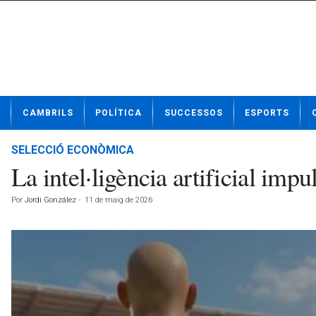
N
CAMBRILS
POLÍTICA
SUCCESSOS
ESPORTS
o
t
í
SELECCIÓ ECONÒMICA
c
La intel·ligència artificial imp
i
e
Por
Jordi González
-
11 de maig de 2026
s
d
e
C
a
m
b
r