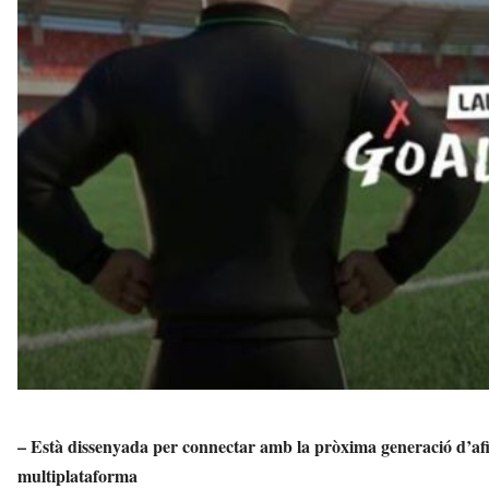
i
l
s
a
v
u
i
– Està dissenyada per connectar amb la pròxima generació d’afici
multiplataforma