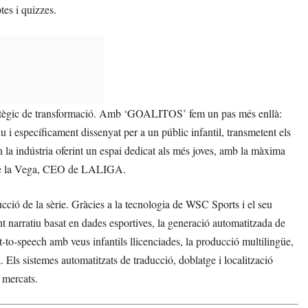
tes i quizzes.
atègic de transformació. Amb ‘GOALITOS’ fem un pas més enllà:
ctiu i específicament dissenyat per a un públic infantil, transmetent els
n la indústria oferint un espai dedicat als més joves, amb la màxima
ge de la Vega, CEO de LALIGA.
oducció de la sèrie. Gràcies a la tecnologia de WSC Sports i el seu
t narratiu basat en dades esportives, la generació automatitzada de
t-to-speech amb veus infantils llicenciades, la producció multilingüe,
. Els sistemes automatitzats de traducció, doblatge i localització
s mercats.