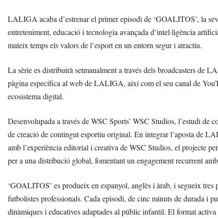
LALIGA acaba d’estrenar el primer episodi de ‘GOALITOS’, la seva p
entreteniment, educació i tecnologia avançada d’intel·ligència artificia
mateix temps els valors de l’esport en un entorn segur i atractiu.
La sèrie es distribuirà setmanalment a través dels broadcasters de LA
pàgina específica al web de LALIGA, així com el seu canal de YouTub
ecosistema digital.
Desenvolupada a través de WSC Sports’ WSC Studios, l’estudi de c
de creació de contingut esportiu original. En integrar l’aposta de L
amb l’experiència editorial i creativa de WSC Studios, el projecte pe
per a una distribució global, fomentant un engagement recurrent amb
‘GOALITOS’ es produeix en espanyol, anglès i àrab, i segueix tres 
futbolistes professionals. Cada episodi, de cinc minuts de durada i
dinàmiques i educatives adaptades al públic infantil. El format activa