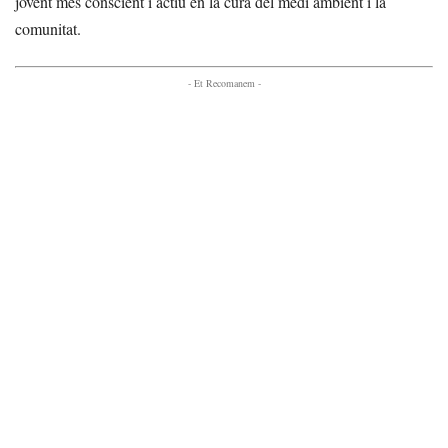
jovent més conscient i actiu en la cura del medi ambient i la
comunitat.
- Et Recomanem -