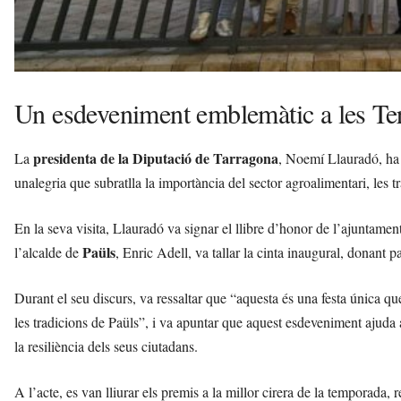
Un esdeveniment emblemàtic a les Ter
presidenta de la Diputació de Tarragona
La
, Noemí Llauradó, ha 
unalegria que subratlla la importància del sector agroalimentari, les t
En la seva visita, Llauradó va signar el llibre d’honor de l’ajuntament
Paüls
l’alcalde de
, Enric Adell, va tallar la cinta inaugural, donant pa
Durant el seu discurs, va ressaltar que “aquesta és una festa única que
les tradicions de Paüls”, i va apuntar que aquest esdeveniment ajuda 
la resiliència dels seus ciutadans.
A l’acte, es van lliurar els premis a la millor cirera de la temporada, 