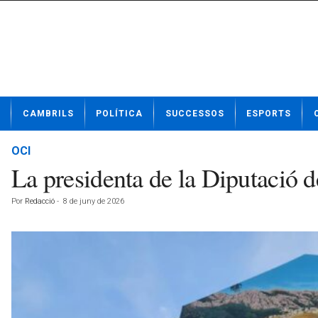
N
CAMBRILS
POLÍTICA
SUCCESSOS
ESPORTS
o
t
í
OCI
c
La presidenta de la Diputació d
i
e
Por
Redacció
-
8 de juny de 2026
s
d
e
C
a
m
b
r