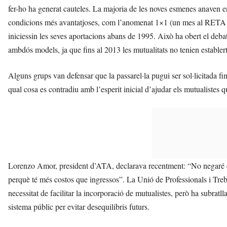
fer-ho ha generat cauteles. La majoria de les noves esmenes anaven en l
condicions més avantatjoses, com l’anomenat 1×1 (un mes al RETA per
iniciessin les seves aportacions abans de 1995. Això ha obert el debat 
ambdós models, ja que fins al 2013 les mutualitats no tenien estable
Alguns grups van defensar que la passarel·la pugui ser sol·licitada fins
qual cosa es contradiu amb l’esperit inicial d’ajudar els mutualistes 
Lorenzo Amor, president d’ATA, declarava recentment: “No negaré que
perquè té més costos que ingressos”. La Unió de Professionals i Tre
necessitat de facilitar la incorporació de mutualistes, però ha subratl
sistema públic per evitar desequilibris futurs.