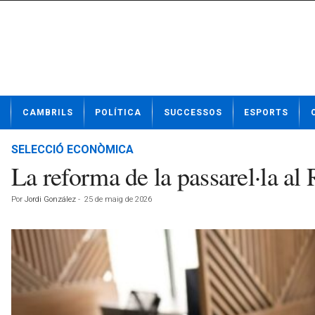
N
CAMBRILS
POLÍTICA
SUCCESSOS
ESPORTS
o
t
í
SELECCIÓ ECONÒMICA
c
La reforma de la passarel·la al
i
e
Por
Jordi González
-
25 de maig de 2026
s
d
e
C
a
m
b
r