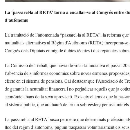
La ‘passarel·la al RETA’ torna a encallar-se al Congrés entre du
d’autònoms
La tramitació de l’anomenada “passarel·la al RETA”, la reforma que pr
mutualitats alternatives al Règim d’Autònoms (RETA) incorporar-se al 
Congrés dels Diputats enmig de dubtes tècnics i discrepàncies sobre 
La Comissió de Treball, que havia de votar la iniciativa el passat 20 d
l’absència dels informes econòmics sobre noves esmenes proposades pe
efecte en el sistema de pensions. Cal destacar que l’Associació de T
de garantir la neutralitat financera i no perjudicar aquells que ja cot
econòmic abans de la seva aprovació. Existeix el temor que la passa
al sistema públic, que ara haurà de fer un sobreesforç per assumir els 
La passarel·la al RETA busca permetre que determinats professionals 
lloc del règim d’autònoms, puguin traspassar voluntàriament els seu