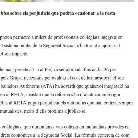
btes sobre els perjudicis que podria ocasionar a la resta
etén permetre a milers de professionals col·legiats integrats en
sistema públic de la Seguretat Social, s’ha tornat a ajornar al
el seu impacte.
e maig per elevar-la al Ple, va ser ajornada fins al dia 26 per
ls Grups, necessaris per avaluar el cost de les mesures i el seu
reballadors Autònoms (ATA) ha advertit que qualsevol integració ha
itzen al RETA, insistint que la reforma s’ha d’analitzar amb rigor
rel·la al RETA pugui perjudicar els autònoms que han cotitzat sempre
mutualistes, molts d’ells pròxims a jubilar-se.
col·legiats, que durant anys van cotitzar en mutualitats privades en
s drets econòmics a la Seguretat Social. La fórmula concreta de com