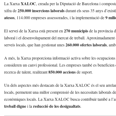
XALOC
La Xarxa
, creada per la Diputació de Barcelona i compos
250.000 insercions laborals
xifra de
durant els seus 35 anys d’exist
atesos
9 mili
, 114.000 empreses assessorades, i la implementació de
270 municipis
El servei de la Xarxa està present en
de la província d
laboral i el desenvolupament del mercat de treball. Aproximadament
260.000 ofertes laborals
serveis locals, que han gestionat unes
, am
A més, la Xarxa proporciona informació activa sobre les ocupacions
consideren un canvi professional. Les empreses també es beneficien 
850.000 accions
recerca de talent, realitzant
de suport.
Un dels aspectes més destacats de la Xarxa XALOC és el seu arrelamen
locals, permetent una millor comprensió de les necessitats laborals de
econòmiques locals. La Xarxa XALOC busca contribuir també a l’a
treball digne
reducció de les desigualtats
i la
.