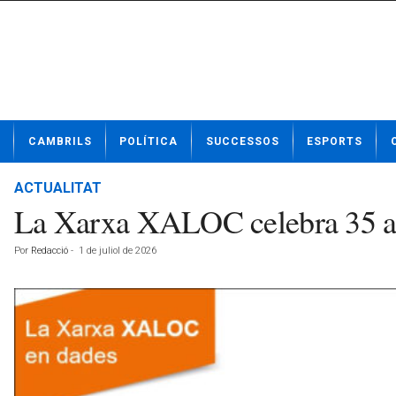
N
CAMBRILS
POLÍTICA
SUCCESSOS
ESPORTS
o
t
í
ACTUALITAT
c
La Xarxa XALOC celebra 35 an
i
e
Por
Redacció
-
1 de juliol de 2026
s
d
e
C
a
m
b
r