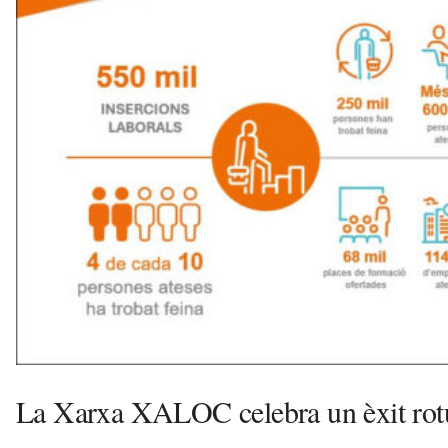
i
l
s
a
v
u
i
La Xarxa XALOC celebra un èxit rotu