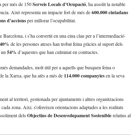
Serveis Locals d’Ocupació
ta per més de 150
, ha assolit la notable
600.000 ciutadans
ència. Això representa un impacte fort de més de
ons d’accions
per millorar l’ocupabilitat.
e Barcelona, i s’ha convertit en una eina clau per a l’intermediació
40%
de les persones ateses han trobat feina gràcies al suport dels
54%
b un
d’aquestes que han culminat en contractes.
 més demandades, molt útil per a aquells que busquen feina o
114.000 companyies
de la Xarxa, que ha atès a més de
en la seva
t al territori, gestionada per ajuntaments i altres organitzacions
 cada zona. Així, s’ofereixen orientacions adaptades a les realitats
Objectius de Desenvolupament Sostenible
ssoliment dels
relatius al