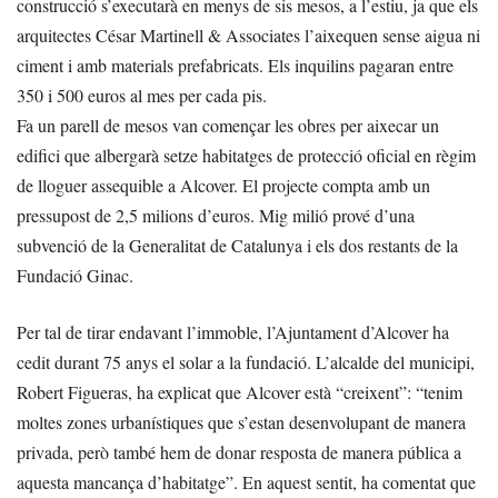
construcció s’executarà en menys de sis mesos, a l’estiu, ja que els
arquitectes César Martinell & Associates l’aixequen sense aigua ni
ciment i amb materials prefabricats. Els inquilins pagaran entre
350 i 500 euros al mes per cada pis.
Fa un parell de mesos van començar les obres per aixecar un
edifici que albergarà setze habitatges de protecció oficial en règim
de lloguer assequible a Alcover. El projecte compta amb un
pressupost de 2,5 milions d’euros. Mig milió prové d’una
subvenció de la Generalitat de Catalunya i els dos restants de la
Fundació Ginac.
Per tal de tirar endavant l’immoble, l’Ajuntament d’Alcover ha
cedit durant 75 anys el solar a la fundació. L’alcalde del municipi,
Robert Figueras, ha explicat que Alcover està “creixent”: “tenim
moltes zones urbanístiques que s’estan desenvolupant de manera
privada, però també hem de donar resposta de manera pública a
aquesta mancança d’habitatge”. En aquest sentit, ha comentat que