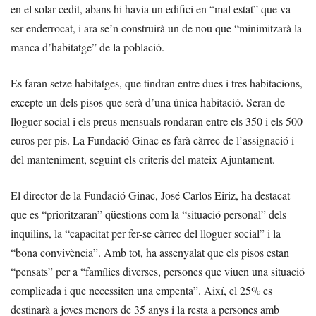
en el solar cedit, abans hi havia un edifici en “mal estat” que va
ser enderrocat, i ara se’n construirà un de nou que “minimitzarà la
manca d’habitatge” de la població.
Es faran setze habitatges, que tindran entre dues i tres habitacions,
excepte un dels pisos que serà d’una única habitació. Seran de
lloguer social i els preus mensuals rondaran entre els 350 i els 500
euros per pis. La Fundació Ginac es farà càrrec de l’assignació i
del manteniment, seguint els criteris del mateix Ajuntament.
El director de la Fundació Ginac, José Carlos Eiriz, ha destacat
que es “prioritzaran” qüestions com la “situació personal” dels
inquilins, la “capacitat per fer-se càrrec del lloguer social” i la
“bona convivència”. Amb tot, ha assenyalat que els pisos estan
“pensats” per a “famílies diverses, persones que viuen una situació
complicada i que necessiten una empenta”. Així, el 25% es
destinarà a joves menors de 35 anys i la resta a persones amb