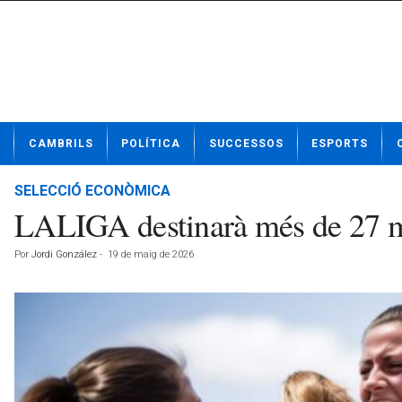
N
CAMBRILS
POLÍTICA
SUCCESSOS
ESPORTS
o
t
í
SELECCIÓ ECONÒMICA
c
LALIGA destinarà més de 27 mi
i
e
Por
Jordi González
-
19 de maig de 2026
s
d
e
C
a
m
b
r