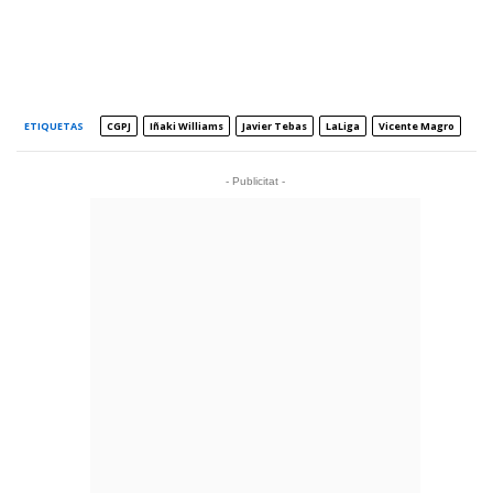
ETIQUETAS
CGPJ
Iñaki Williams
Javier Tebas
LaLiga
Vicente Magro
- Publicitat -