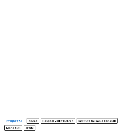
ETIQUETAS
Gilead
Hospital Vall D’Hebron
Instituto De Salud Carlos III
María Buti
SEOM