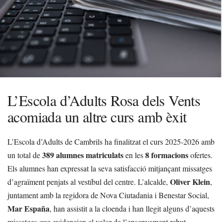
L’Escola d’Adults Rosa dels Vents
acomiada un altre curs amb èxit
L’Escola d’Adults de Cambrils ha finalitzat el curs 2025-2026 amb
389 alumnes matriculats
8 formacions
un total de
en les
ofertes.
Els alumnes han expressat la seva satisfacció mitjançant missatges
Oliver Klein
d’agraïment penjats al vestíbul del centre. L’alcalde,
,
juntament amb la regidora de Nova Ciutadania i Benestar Social,
Mar España
, han assistit a la cloenda i han llegit alguns d’aquests
missatges que evidencien el valor de l’ensenyament rebut.