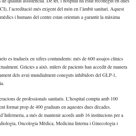
de qualitat assistencial. De fet, l’hospital ha estat reconegut en dues
CI), l’acreditació més exigent del món en l’àmbit sanitari. Aquest
s mèdics i humans del centre estan orientats a garantir la màxima
elo es tradueix en xifres contundents: més de 600 assajos clínics
ctualment. Gràcies a això, milers de pacients han accedit de manera
olupament dels avui mundialment coneguts inhibidors del GLP-1,
ia.
eracions de professionals sanitaris. L’hospital compta amb 100
vent format prop de 400 graduats en aquestes dues dècades.
 d’Infermeria, a més de mantenir acords amb 16 institucions per a
Radiologia, Oncologia Mèdica, Medicina Interna i Ginecologia i