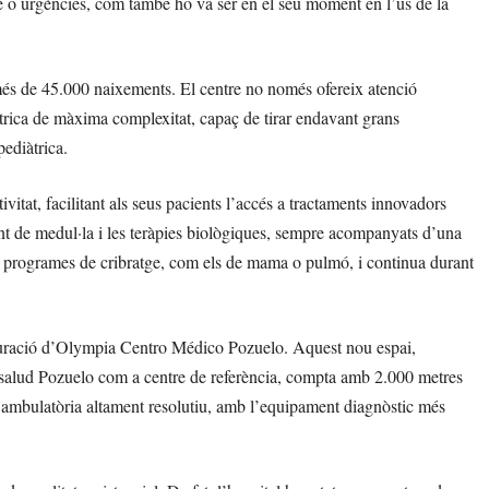
tge o urgències, com també ho va ser en el seu moment en l’ús de la
 més de 45.000 naixements. El centre no només ofereix atenció
rica de màxima complexitat, capaç de tirar endavant grans
pediàtrica.
ivitat, facilitant als seus pacients l’accés a tractaments innovadors
ent de medul·la i les teràpies biològiques, sempre acompanyats d’una
n els programes de cribratge, com els de mama o pulmó, i continua durant
uguració d’Olympia Centro Médico Pozuelo. Aquest nou espai,
nsalud Pozuelo com a centre de referència, compta amb 2.000 metres
ó ambulatòria altament resolutiu, amb l’equipament diagnòstic més