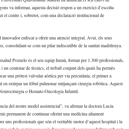
ons va informar, aquesta decisió respon a un exercici d’escolta
 el centre i, sobretot, com una declaració institucional de
innovador enfocat a oferir una atenció integral. Avui, els seus
ns, consolidant-se com un pilar indiscutible de la sanitat madrilenya.
ónsalud Pozuelo és el seu equip humà, format per 1.300 professionals,
 un centenar de tècnics, el treball conjunt dels quals ha permès
ocar una pròtesi valvular aòrtica per via percutània, el primer a
nal en extirpar un lòbul pulmonar mitjançant cirurgia robòtica. Aquest
, Neurocirurgia o Hemato-Oncologia Infantil.
lència del nostre model assistencial”, va afirmar la doctora Lucía
romís permanent de continuar oferint una medicina altament
er uns professionals que són el veritable motor d’aquest hospital i la