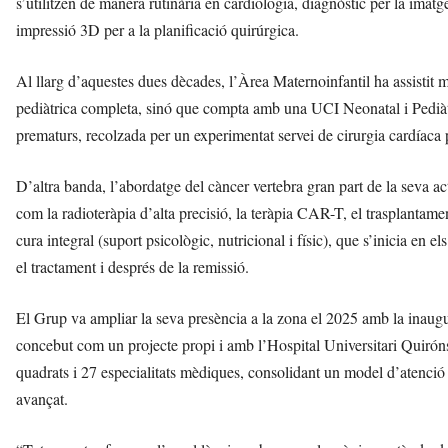
s’utilitzen de manera rutinària en cardiologia, diagnòstic per la ima
impressió 3D per a la planificació quirúrgica.
Al llarg d’aquestes dues dècades, l’Àrea Maternoinfantil ha assistit
pediàtrica completa, sinó que compta amb una UCI Neonatal i Pediàt
prematurs, recolzada per un experimentat servei de cirurgia cardíaca 
D’altra banda, l’abordatge del càncer vertebra gran part de la seva act
com la radioteràpia d’alta precisió, la teràpia CAR-T, el trasplantam
cura integral (suport psicològic, nutricional i físic), que s’inicia e
el tractament i després de la remissió.
El Grup va ampliar la seva presència a la zona el 2025 amb la ina
concebut com un projecte propi i amb l’Hospital Universitari Quiró
quadrats i 27 especialitats mèdiques, consolidant un model d’atenci
avançat.