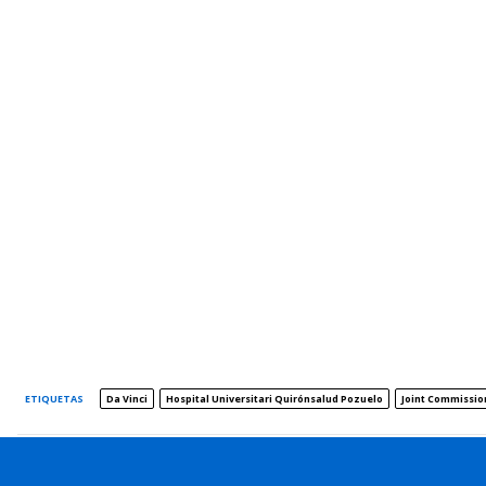
ETIQUETAS
Da Vinci
Hospital Universitari Quirónsalud Pozuelo
Joint Commissio