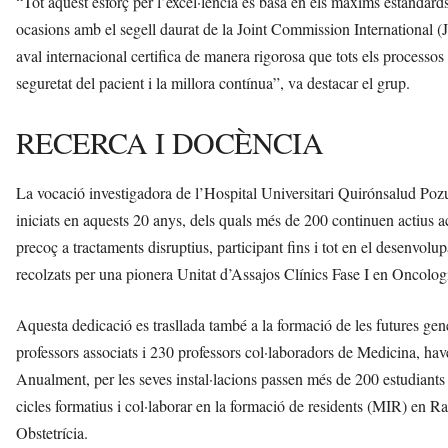
“Tot aquest esforç per l’excel·lència es basa en els màxims estàndards 
ocasions amb el segell daurat de la Joint Commission International (J
aval internacional certifica de manera rigorosa que tots els processo
seguretat del pacient i la millora contínua”, va destacar el grup.
RECERCA I DOCÈNCIA
La vocació investigadora de l’Hospital Universitari Quirónsalud Pozu
iniciats en aquests 20 anys, dels quals més de 200 continuen actius a
precoç a tractaments disruptius, participant fins i tot en el desenv
recolzats per una pionera Unitat d’Assajos Clínics Fase I en Oncolog
Aquesta dedicació es trasllada també a la formació de les futures gen
professors associats i 230 professors col·laboradors de Medicina, ha
Anualment, per les seves instal·lacions passen més de 200 estudiants
cicles formatius i col·laborar en la formació de residents (MIR) en 
Obstetrícia.