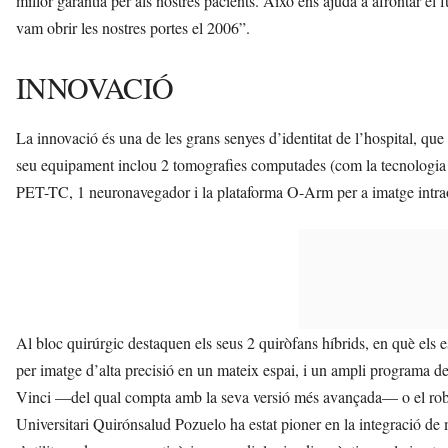
millor garantia per als nostres pacients. Això ens ajuda a afrontar e
vam obrir les nostres portes el 2006”.
INNOVACIÓ
La innovació és una de les grans senyes d’identitat de l’hospital, qu
seu equipament inclou 2 tomografies computades (com la tecnologia 
PET-TC, 1 neuronavegador i la plataforma O-Arm per a imatge intrao
Al bloc quirúrgic destaquen els seus 2 quiròfans híbrids, en què els 
per imatge d’alta precisió en un mateix espai, i un ampli programa d
Vinci —del qual compta amb la seva versió més avançada— o el robo
Universitari Quirónsalud Pozuelo ha estat pioner en la integració de m