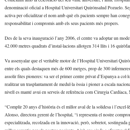
denominació oficial a Hospital Universitari Quirónsalud Pozuelo. Seg
activa per oficialitzar el nom amb què els pacients sempre han conegut
responsabilitat i compromís amb els seus pacients més propers.
Des de la seva inauguració l’any 2006, el centre va adoptar un model 
42.000 metres quadrats d’instal·lacions allotgen 314 llits i 16 quiròfa
Va assenyalar que el veritable motor de l’Hospital Universitari Quir
entre els quals destaquen més de 600 metges, prop de 300 infermeres i
assolir fites pioneres: va ser el primer centre privat d’Espanya a col·l
realitzar un trasplantament de medul·la òssia i pioner a escala nacio
nivell es manté avui en serveis de referència com Cirurgia Cardíaca
“Complir 20 anys d’història és el millor aval de la solidesa i l’excel·
Alonso, directora gerent de l’hospital, “i representa el nostre comp
especialitzada, recolzada en la innovació, però, sobretot, sostinguda p