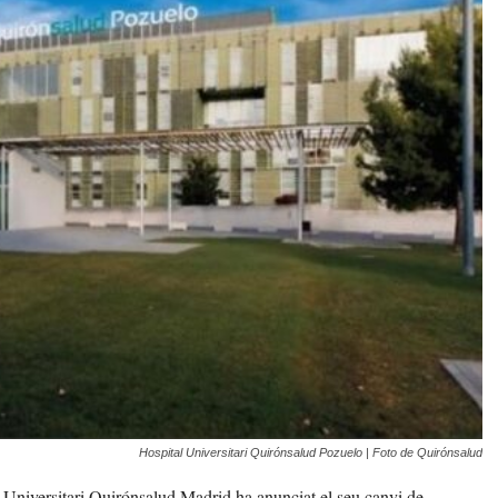
Hospital Universitari Quirónsalud Pozuelo | Foto de Quirónsalud
al Universitari Quirónsalud Madrid ha anunciat el seu canvi de