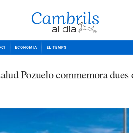
OCI
ECONOMIA
EL TEMPS
nsalud Pozuelo commemora dues d