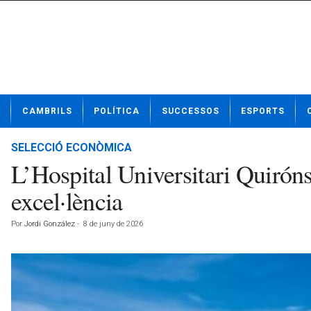
N
CAMBRILS
POLÍTICA
SUCCESSOS
ESPORTS
o
t
í
SELECCIÓ ECONÒMICA
c
L’Hospital Universitari Quiró
i
e
excel·lència
s
d
Por
Jordi González
-
8 de juny de 2026
e
C
a
m
b
r