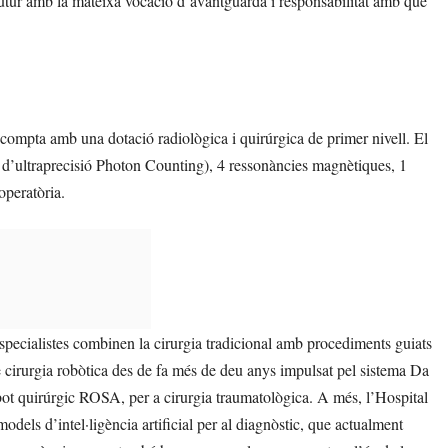
l futur amb la mateixa vocació d’avantguarda i responsabilitat amb què
e compta amb una dotació radiològica i quirúrgica de primer nivell. El
d’ultraprecisió Photon Counting), 4 ressonàncies magnètiques, 1
peratòria.
especialistes combinen la cirurgia tradicional amb procediments guiats
e cirurgia robòtica des de fa més de deu anys impulsat pel sistema Da
t quirúrgic ROSA, per a cirurgia traumatològica. A més, l’Hospital
odels d’intel·ligència artificial per al diagnòstic, que actualment