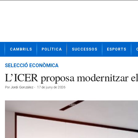
N
CAMBRILS
POLÍTICA
SUCCESSOS
ESPORTS
o
t
í
SELECCIÓ ECONÒMICA
c
L’ICER proposa modernitzar els 
i
e
Por
Jordi González
-
17 de juny de 2026
s
d
e
C
a
m
b
r