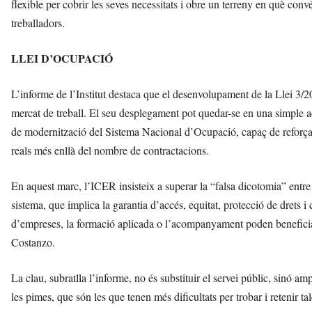
flexible per cobrir les seves necessitats i obre un terreny en què co
treballadors.
LLEI D’OCUPACIÓ
L’informe de l’Institut destaca que el desenvolupament de la Llei 3/20
mercat de treball. El seu desplegament pot quedar-se en una simple a
de modernització del Sistema Nacional d’Ocupació, capaç de reforçar 
reals més enllà del nombre de contractacions.
En aquest marc, l’ICER insisteix a superar la “falsa dicotomia” entre e
sistema, que implica la garantia d’accés, equitat, protecció de drets i 
d’empreses, la formació aplicada o l’acompanyament poden beneficiar
Costanzo.
La clau, subratlla l’informe, no és substituir el servei públic, sinó am
les pimes, que són les que tenen més dificultats per trobar i retenir tal