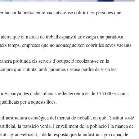
tancar la bretxa entre vacants sense cobrir i les persones que
 alerta que el mercat de treball espanyol arrossega una paradoxa
mateix temps, empreses que no aconsegueixen cobrir les seves vacants.
manera profunda els serveis d’ocupació recolzant-se en la
 sempre que s’utilitzi amb garanties i sense perdre de vista les
 a Espanya, les dades oficials reflecteixen més de 155.000 vacants
ualificats per a aquests llocs.
fraestructura estratègica del mercat de treball’, en què l’institut sosté
rtificial, la transició verda, l’envelliment de la població i la manca de
oral a gran velocitat, i de la resposta que la indústria sigui capaç de