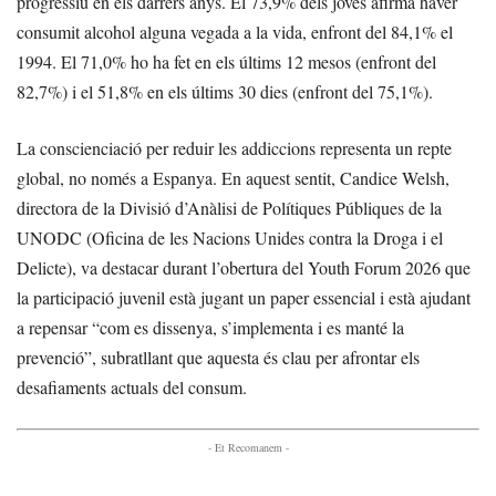
progressiu en els darrers anys. El 73,9% dels joves afirma haver
consumit alcohol alguna vegada a la vida, enfront del 84,1% el
1994. El 71,0% ho ha fet en els últims 12 mesos (enfront del
82,7%) i el 51,8% en els últims 30 dies (enfront del 75,1%).
La conscienciació per reduir les addiccions representa un repte
global, no només a Espanya. En aquest sentit, Candice Welsh,
directora de la Divisió d’Anàlisi de Polítiques Públiques de la
UNODC (Oficina de les Nacions Unides contra la Droga i el
Delicte), va destacar durant l’obertura del Youth Forum 2026 que
la participació juvenil està jugant un paper essencial i està ajudant
a repensar “com es dissenya, s’implementa i es manté la
prevenció”, subratllant que aquesta és clau per afrontar els
desafiaments actuals del consum.
- Et Recomanem -