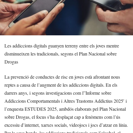
Les addiccions digitals guanyen terreny entre els joves mentre
disminueixen les tradicionals, segons el Plan Nacional sobre
Drogas
La prevenció de conductes de risc en joves està afrontant nous
reptes a causa de l’augment de les addiccions digitals. En els
darrers anys, i segons investigacions com l”Informe sobre
Addiccions Comportamentals i Altres Trastorns Addictius 2025′ i
l’enquesta ESTUDES 2025, ambdós elaborats pel Plan Nacional
sobre Drogas, el focus s’ha desplaçat cap a fenòmens com l’ús
excessiu d’internet, xarxes socials, videojocs i jocs d’atzar en línia.
Per la seva banda, les addiccions tradicionals com l’alcohol, el