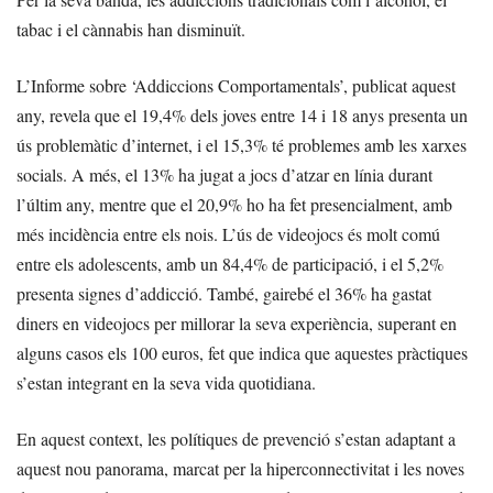
tabac i el cànnabis han disminuït.
L’Informe sobre ‘Addiccions Comportamentals’, publicat aquest
any, revela que el 19,4% dels joves entre 14 i 18 anys presenta un
ús problemàtic d’internet, i el 15,3% té problemes amb les xarxes
socials. A més, el 13% ha jugat a jocs d’atzar en línia durant
l’últim any, mentre que el 20,9% ho ha fet presencialment, amb
més incidència entre els nois. L’ús de videojocs és molt comú
entre els adolescents, amb un 84,4% de participació, i el 5,2%
presenta signes d’addicció. També, gairebé el 36% ha gastat
diners en videojocs per millorar la seva experiència, superant en
alguns casos els 100 euros, fet que indica que aquestes pràctiques
s’estan integrant en la seva vida quotidiana.
En aquest context, les polítiques de prevenció s’estan adaptant a
aquest nou panorama, marcat per la hiperconnectivitat i les noves