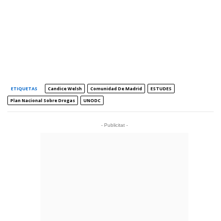
ETIQUETAS
Candice Welsh
Comunidad De Madrid
ESTUDES
Plan Nacional Sobre Drogas
UNODC
- Publicitat -