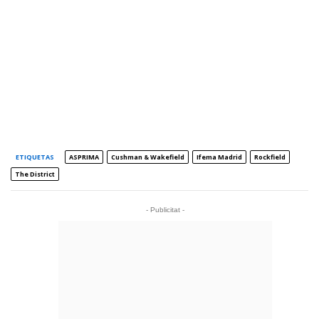
ETIQUETAS
ASPRIMA
Cushman & Wakefield
Ifema Madrid
Rockfield
The District
- Publicitat -