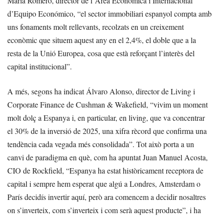
María Romero, director de l’Àrea Econòmica i Internacional
d’Equipo Económico, “el sector immobiliari espanyol compta amb
uns fonaments molt rellevants, recolzats en un creixement
econòmic que situem aquest any en el 2,4%, el doble que a la
resta de la Unió Europea, cosa que està reforçant l’interès del
capital institucional”.
A més, segons ha indicat Álvaro Alonso, director de Living i
Corporate Finance de Cushman & Wakefield, “vivim un moment
molt dolç a Espanya i, en particular, en living, que va concentrar
el 30% de la inversió de 2025, una xifra rècord que confirma una
tendència cada vegada més consolidada”. Tot això porta a un
canvi de paradigma en què, com ha apuntat Juan Manuel Acosta,
CIO de Rockfield, “Espanya ha estat històricament receptora de
capital i sempre hem esperat que algú a Londres, Amsterdam o
París decidís invertir aquí, però ara comencem a decidir nosaltres
on s’inverteix, com s’inverteix i com serà aquest producte”, i ha