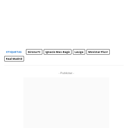
ETIQUETAS
Girona FC
Ignacio Mas-Bagà
LaLiga
Movistar Plus+
Real Madrid
- Publicitat -