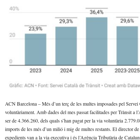
ACN Barcelona – Més d’un terç de les multes imposades pel Servei Ca
voluntàriament. Amb dades del mes passat facilitades per Trànsit a l
ser de 4.366.260, dels quals s’han pagat per la via voluntària 2.779.
imports de les més d’un milió i mig de multes restants. El director d
expedients van a la via executiva i és l’Agència Tributària de Catalu