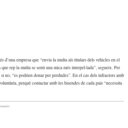
s d’una empresa que “envia la multa als titulars dels vehicles en el
a que rep la multa se senti una mica més interpel·lada”, segueix. Per
 si no, “es podrien donar per perdudes”. En el cas dels infractors amb
 voluntària, perquè contactar amb les hisendes de cada país “necessita
comanem -