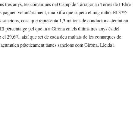
ms tres anys, les comarques del Camp de Tarragona i Terres de l’Ebre
s paguen voluntàriament, una xifra que supera el mig milió. El 37%
s sancions, cosa que representa 1,3 milions de conductors –tenint en
l percentatge pel que fa a Girona en els últims tres anys és del
mb el 29,6%, així que set de cada deu multats de les comarques de
 acumulen pràcticament tantes sancions com Girona, Lleida i