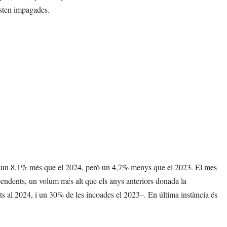
esten impagades.
sat, un 8,1% més que el 2024, però un 4,7% menys que el 2023. El mes
endents, un volum més alt que els anys anteriors donada la
 al 2024, i un 30% de les incoades el 2023–. En última instància és