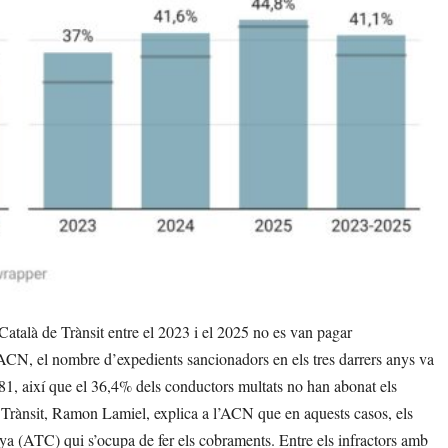
talà de Trànsit entre el 2023 i el 2025 no es van pagar
’ACN, el nombre d’expedients sancionadors en els tres darrers anys va
081, així que el 36,4% dels conductors multats no han abonat els
e Trànsit, Ramon Lamiel, explica a l’ACN que en aquests casos, els
nya (ATC) qui s’ocupa de fer els cobraments. Entre els infractors amb