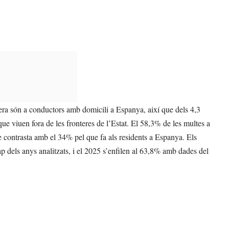
tera són a conductors amb domicili a Espanya, així que dels 4,3
ue viuen fora de les fronteres de l’Estat. El 58,3% de les multes a
e contrasta amb el 34% pel que fa als residents a Espanya. Els
p dels anys analitzats, i el 2025 s’enfilen al 63,8% amb dades del