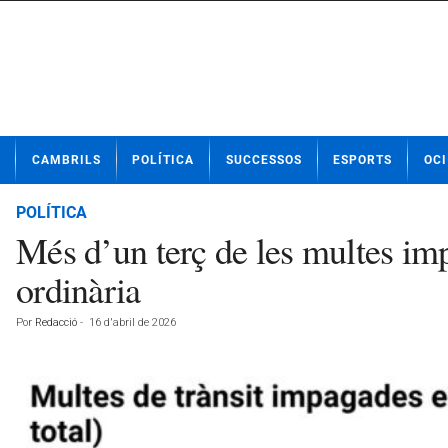
N
CAMBRILS
POLÍTICA
SUCCESSOS
ESPORTS
OCI
o
t
í
POLÍTICA
c
Més d’un terç de les multes imp
i
e
ordinària
s
d
Por
Redacció
-
16 d'abril de 2026
e
C
a
m
b
r