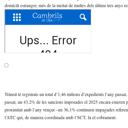
domicili estranger, més de la meitat de multes dels últims tres anys r
Trànsit té registrats un total d’1,46 milions d’expedients l’any pas
passat, un 43,2% de les sancions imposades el 2025 encara estaven p
proximitat amb l’any vençut –un 36,1% continuen impagades referents
l’ATC qui, de manera coordinada amb l’SCT, fa el cobrament.