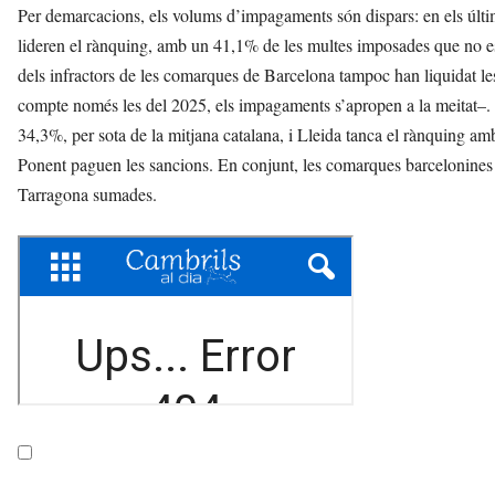
Per demarcacions, els volums d’impagaments són dispars: en els últi
lideren el rànquing, amb un 41,1% de les multes imposades que no e
dels infractors de les comarques de Barcelona tampoc han liquidat le
compte només les del 2025, els impagaments s’apropen a la meitat–. E
34,3%, per sota de la mitjana catalana, i Lleida tanca el rànquing a
Ponent paguen les sancions. En conjunt, les comarques barcelonines
Tarragona sumades.