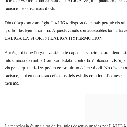
fa tres anys amb el llançament de LALIGA VS, una plataforma basada e
racisme i els discursos d’odi.
Dins d’aquesta estratègia, LALIGA disposa de canals perquè els afic
i, si ho desitgen, anònima. Aquests canals són accessibles tant a trav
LALIGA EA SPORTS i LALIGA HYPERMOTION.
A més, tot i que l’organització no té capacitat sancionadora, denunci
intolerància davant la Comissió Estatal contra la Violència i els òrg
via penal quan els fets poden constituir un delicte d’odi. No obstant
racisme, tant en casos succeïts dins dels estadis com fora d’aquests. To
racisme.
La tecnologia és una altra de les línies desenvolupades per LALIGA.