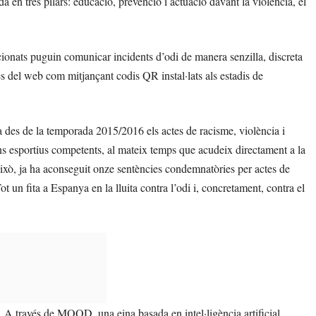
n tres pilars: educació, prevenció i actuació davant la violència, el
ionats puguin comunicar incidents d’odi de manera senzilla, discreta
és del web com mitjançant codis QR instal·lats als estadis de
a des de la temporada 2015/2016 els actes de racisme, violència i
ans esportius competents, al mateix temps que acudeix directament a la
 això, ja ha aconseguit onze sentències condemnatòries per actes de
t un fita a Espanya en la lluita contra l’odi i, concretament, contra el
 A través de MOOD, una eina basada en intel·ligència artificial,