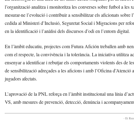
l’organització analitza i monitoritza les converses sobre futbol a les x
mesurar-ne l’evolució i contribuir a sensibilitzar els aficionats sobr
cedida al Ministeri d’Inclusió, Seguretat Social i Migracions per ref
en la identificació i l’anàlisi dels discursos d’odi en l’entorn digital.
En l’àmbit educatiu, projectes com Futura Afición treballen amb nens 
com el respecte, la convivència i la tolerància. La iniciativa utilitza a
ensenyar a identificar i rebutjar els comportaments violents des de
de sensibilització adreçades a les aficions i amb l’Oficina d’Atenció a
jugadors afectats.
L’aprovació de la PNL reforça en l’àmbit institucional una línia 
VS, amb mesures de prevenció, detecció, denúncia i acompanyament 
- Et Re