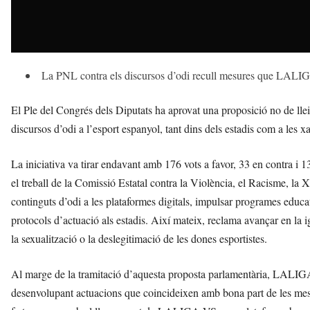
La PNL contra els discursos d’odi recull mesures que LALIGA
El Ple del Congrés dels Diputats ha aprovat una proposició no de llei
discursos d’odi a l’esport espanyol, tant dins dels estadis com a les xa
La iniciativa va tirar endavant amb 176 vots a favor, 33 en contra i 13
el treball de la Comissió Estatal contra la Violència, el Racisme, la X
continguts d’odi a les plataformes digitals, impulsar programes educatiu
protocols d’actuació als estadis. Així mateix, reclama avançar en la 
la sexualització o la deslegitimació de les dones esportistes.
Al marge de la tramitació d’aquesta proposta parlamentària, LALIGA p
desenvolupant actuacions que coincideixen amb bona part de les mesur