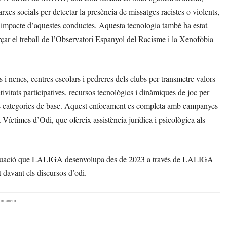
arxes socials per detectar la presència de missatges racistes o violents,
e l’impacte d’aquestes conductes. Aquesta tecnologia també ha estat
orçar el treball de l’Observatori Espanyol del Racisme i la Xenofòbia
i nenes, centres escolars i pedreres dels clubs per transmetre valors
ctivitats participatives, recursos tecnològics i dinàmiques de joc per
 les categories de base. Aquest enfocament es completa amb campanyes
 Víctimes d’Odi, que ofereix assistència jurídica i psicològica als
d’actuació que LALIGA desenvolupa des de 2023 a través de LALIGA
davant els discursos d’odi.
comanem -