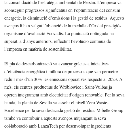
la consolidació de l’estratègia ambiental de Persán. L’empresa va
aconseguir progressos significatius en l’optimització del consum
energètic, la disminució d’emissions i la gestió de residus. Aquests
avenços li han valgut l’obtenció de la medalla d’Or del prestigiós
organisme d’avaluació Ecovadis. La puntuació obtinguda ha
superat la d’anys anteriors, reflectint l’evolució contínua de
l’empresa en matèria de sostenibilitat.
El pla de descarbonització va avançar gràcies a iniciatives
d’eficiència energètica i millora de processos que van permetre
reduir més d’un 30% les emissions operatives respecte al 2023. A
més, els centres productius de Wróblowice i Saint-Vulbas ja
operen íntegrament amb electricitat d’origen renovable. Per la seva
banda, la planta de Sevilla va assolir el nivell Zero Waste-
Excellence per la seva destacada gestió de residus. Mibelle Group
també va contribuir a aquests avenços mitjançant la seva
col·laboració amb LanzaTech per desenvolupar ingredients