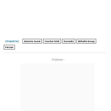
ETIQUETAS
Antonio Somé
Concha Yoldi
Ecovadis
Mibelle Group
Persán
- Publicitat -