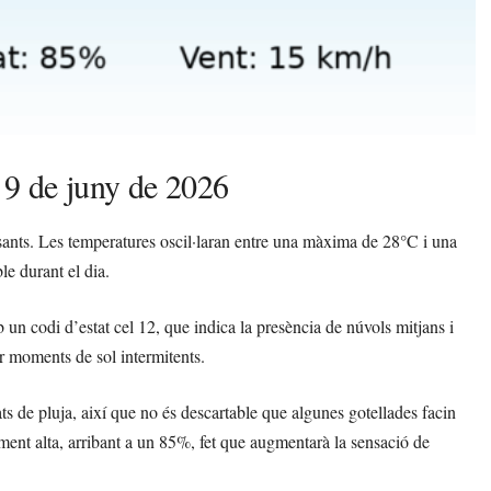
 9 de juny de 2026
ssants. Les temperatures oscil·laran entre una màxima de 28°C i una
e durant el dia.
b un codi d’estat cel 12, que indica la presència de núvols mitjans i
ar moments de sol intermitents.
ts de pluja, així que no és descartable que algunes gotellades facin
ement alta, arribant a un 85%, fet que augmentarà la sensació de