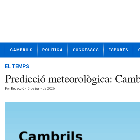
N
CAMBRILS
POLÍTICA
SUCCESSOS
ESPORTS
o
t
í
EL TEMPS
c
Predicció meteorològica: Cambr
i
e
Por
Redacció
-
9 de juny de 2026
s
d
e
C
a
m
b
r