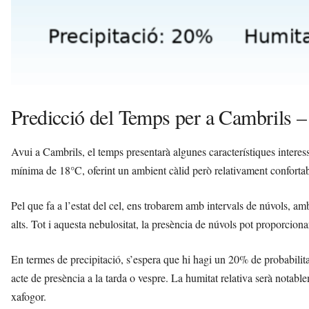
Predicció del Temps per a Cambrils –
Avui a Cambrils, el temps presentarà algunes característiques intere
mínima de 18°C, oferint un ambient càlid però relativament confortabl
Pel que fa a l’estat del cel, ens trobarem amb intervals de núvols, am
alts. Tot i aquesta nebulositat, la presència de núvols pot proporcion
En termes de precipitació, s’espera que hi hagi un 20% de probabilita
acte de presència a la tarda o vespre. La humitat relativa serà notabl
xafogor.