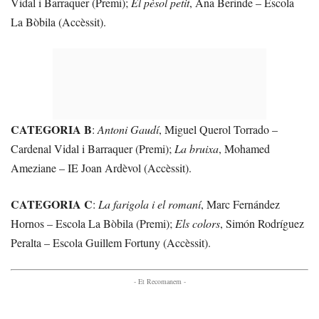
Vidal i Barraquer (Premi);
El pèsol petit
, Ana Berinde – Escola
La Bòbila (Accèssit).
CATEGORIA B
:
Antoni Gaudí
, Miguel Querol Torrado –
Cardenal Vidal i Barraquer (Premi);
La bruixa
, Mohamed
Ameziane – IE Joan Ardèvol (Accèssit).
CATEGORIA C
:
La farigola i el romaní
, Marc Fernández
Hornos – Escola La Bòbila (Premi);
Els colors
, Simón Rodríguez
Peralta – Escola Guillem Fortuny (Accèssit).
- Et Recomanem -