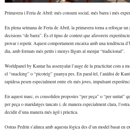
Primavera i Feria de Abril: més consum social, més barra i més exper
En plena setmana de Feria de Abril, la primavera torna a reforçar un
decisions “de barra”. És el tipus de context que afavoreix experièncie
provar i repetir. Aquest comportament encaixa amb una tendència d’h
dia, amb formats més petits i menys lligats al menjar “tradicional”.
Worldpanel by Kantar ha assenyalat l’auge de la practicitat com a mo
el “snacking” o “picoteig” guanya pes. En paral·lel, l’anàlisi de Kant
rapidesa pesen especialment entre els més joves, impulsant experièncie
En aquest marc, es consoliden propostes “per peça” o “per unitat” qu
per peça o maridatges tancats i, de manera especialment clara, l’os
decidir d’una manera més àgil i pràctica.
Ostras Pedrín s’alinea amb aquesta lògica des d’un model basat en ex