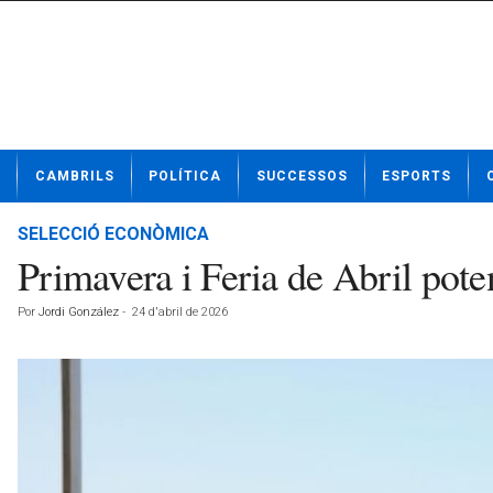
N
CAMBRILS
POLÍTICA
SUCCESSOS
ESPORTS
o
t
í
SELECCIÓ ECONÒMICA
c
Primavera i Feria de Abril pote
i
e
Por
Jordi González
-
24 d'abril de 2026
s
d
e
C
a
m
b
r