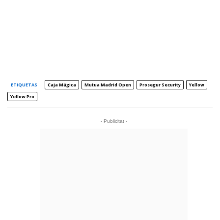
ETIQUETAS
Caja Mágica
Mutua Madrid Open
Prosegur Security
Yellow
Yellow Pro
- Publicitat -