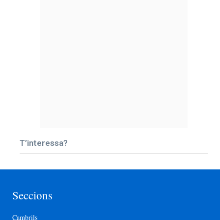
T’interessa?
Seccions
Cambrils