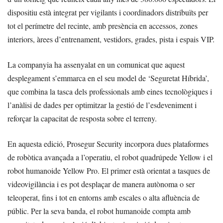
dispositiu està integrat per vigilants i coordinadors distribuïts per
tot el perímetre del recinte, amb presència en accessos, zones
interiors, àrees d’entrenament, vestidors, grades, pista i espais VIP.
La companyia ha assenyalat en un comunicat que aquest
desplegament s’emmarca en el seu model de ‘Seguretat Híbrida’,
que combina la tasca dels professionals amb eines tecnològiques i
l’anàlisi de dades per optimitzar la gestió de l’esdeveniment i
reforçar la capacitat de resposta sobre el terreny.
En aquesta edició, Prosegur Security incorpora dues plataformes
de robòtica avançada a l’operatiu, el robot quadrúpede Yellow i el
robot humanoide Yellow Pro. El primer està orientat a tasques de
videovigilància i es pot desplaçar de manera autònoma o ser
teleoperat, fins i tot en entorns amb escales o alta afluència de
públic. Per la seva banda, el robot humanoide compta amb