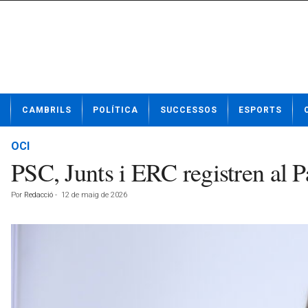
N
CAMBRILS
POLÍTICA
SUCCESSOS
ESPORTS
o
t
í
OCI
c
PSC, Junts i ERC registren al P
i
e
Por
Redacció
-
12 de maig de 2026
s
d
e
C
a
m
b
r