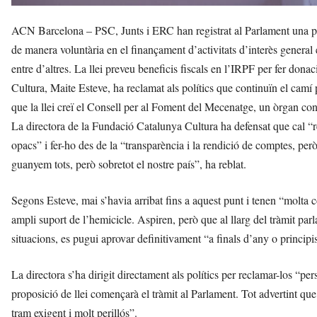
ACN Barcelona – PSC, Junts i ERC han registrat al Parlament una prop
de manera voluntària en el finançament d’activitats d’interès general en 
entre d’altres. La llei preveu beneficis fiscals en l’IRPF per fer dona
Cultura, Maite Esteve, ha reclamat als polítics que continuïn el camí 
que la llei creï el Consell per al Foment del Mecenatge, un òrgan co
La directora de la Fundació Catalunya Cultura ha defensat que cal “r
opacs” i fer-ho des de la “transparència i la rendició de comptes, pe
guanyem tots, però sobretot el nostre país”, ha reblat.
Segons Esteve, mai s’havia arribat fins a aquest punt i tenen “molta c
ampli suport de l’hemicicle. Aspiren, però que al llarg del tràmit parl
situacions, es pugui aprovar definitivament “a finals d’any o principi
La directora s’ha dirigit directament als polítics per reclamar-los “pers
proposició de llei començarà el tràmit al Parlament. Tot advertint que
tram exigent i molt perillós”.