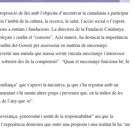
osició de llei amb l’objectiu d’incentivar la ciutadania a participar
l’àmbit de la cultura, la recerca, la salut, l’acció social o l’esport,
cions a entitats i fundacions. La directora de la Fundació Catalunya
plegats i cuidin el “consens”. Així mateix, ha destacat la importància
nsultiu del Govern per assessorar en matèria de mecenatge.
evertir una mirada que massa sovint vincula mecenatge i interessos
rò sobretot des de la comprensió”. “Quan el mecenatge funciona bé, hi
onfiança” que s’aprovi la iniciativa, ja que s’ha registrat amb un
amentari s’hi sumin altres grups i preveuen que, en la millor de les
s de l’any que ve”.
everança, generositat i sentit de la responsabilitat” ara que la
 l’experiència demostra que entre una proposta i una realitat hi ha “un