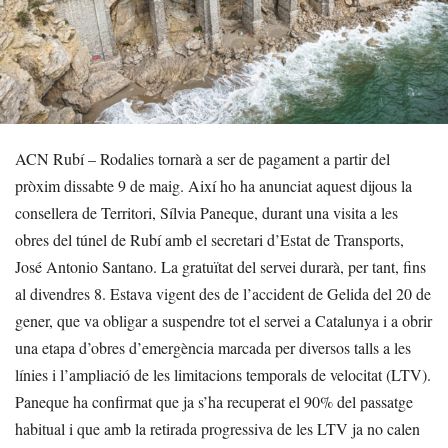
ACN Rubí – Rodalies tornarà a ser de pagament a partir del
pròxim dissabte 9 de maig. Així ho ha anunciat aquest dijous la
consellera de Territori, Sílvia Paneque, durant una visita a les
obres del túnel de Rubí amb el secretari d’Estat de Transports,
José Antonio Santano. La gratuïtat del servei durarà, per tant, fins
al divendres 8. Estava vigent des de l’accident de Gelida del 20 de
gener, que va obligar a suspendre tot el servei a Catalunya i a obrir
una etapa d’obres d’emergència marcada per diversos talls a les
línies i l’ampliació de les limitacions temporals de velocitat (LTV).
Paneque ha confirmat que ja s’ha recuperat el 90% del passatge
habitual i que amb la retirada progressiva de les LTV ja no calen