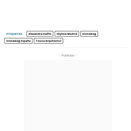
ETIQUETAS
Alexandra Delfín
Skyline Madrid
Stoneweg
Stoneweg España
Touza Arquitectos
- Publicitat -