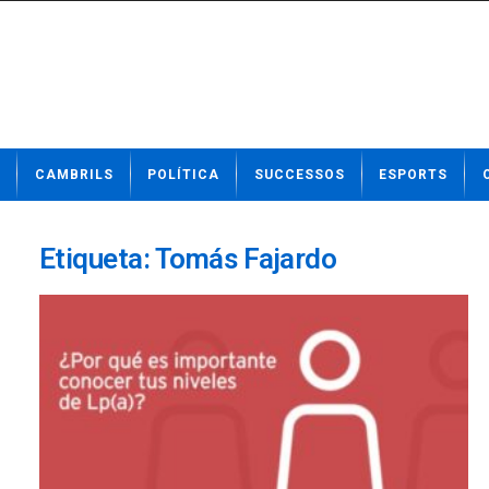
N
CAMBRILS
POLÍTICA
SUCCESSOS
ESPORTS
o
t
í
c
Etiqueta: Tomás Fajardo
i
e
s
d
e
C
a
m
b
r