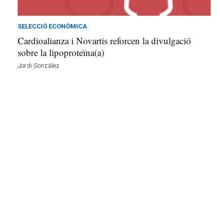
i
l
s
SELECCIÓ ECONÒMICA
a
Cardioalianza i Novartis reforcen la divulgació
v
sobre la lipoproteïna(a)
u
Jordi González
i