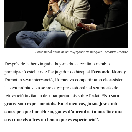
Participació estel·lar de l’exjugador de bàsquet Fernando Romay
Després de la benvinguda, la jornada va continuar amb la
Fernando Romay
participació estel·lar de l’exjugador de bàsquet
.
Durant la seva intervenció, Romay va compartir amb els assistents
la seva pròpia visió sobre el gir professional i el seu procés de
“No som
reinvenció invitant a derribar prejudicis sobre l’edat:
grans, som experimentats. En el meu cas, jo sóc jove amb
canes perquè tinc il·lusió, ganes d’aprendre i a més tinc una
cosa que els altres no tenen que és experiència”.