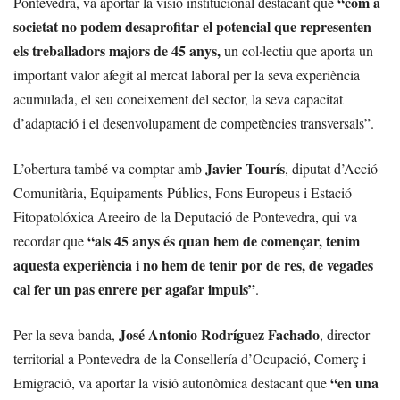
“com a
Pontevedra, va aportar la visió institucional destacant que
societat no podem desaprofitar el potencial que representen
els treballadors majors de 45 anys,
un col·lectiu que aporta un
important valor afegit al mercat laboral per la seva experiència
acumulada, el seu coneixement del sector, la seva capacitat
d’adaptació i el desenvolupament de competències transversals”.
Javier Tourís
L’obertura també va comptar amb
, diputat d’Acció
Comunitària, Equipaments Públics, Fons Europeus i Estació
Fitopatolóxica Areeiro de la Deputació de Pontevedra, qui va
“als 45 anys és quan hem de començar, tenim
recordar que
aquesta experiència i no hem de tenir por de res, de vegades
cal fer un pas enrere per agafar impuls”
.
José Antonio Rodríguez Fachado
Per la seva banda,
, director
territorial a Pontevedra de la Consellería d’Ocupació, Comerç i
“en una
Emigració, va aportar la visió autonòmica destacant que