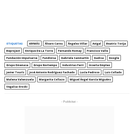
ETIQUETAS
65YMÁS
Álvaro Carou
Ángeles Villar
Avigal
Beatriz Torija
Beproject
Enrique De La Torre
Fernando Romay
Francisco Valle
Fundación Impulsarse
Fundivisa
Gabriela Sanmartín
Gadisa
Google
Grupo Emenasa
Grupo Nortempo
Industrias Ferri
Inserta Empleo
Javier Tourís
José Antonio Rodríguez Fachado
Lucía Pedroso
Luis Collado
Malena Valenzuela
Margarita Collazo
Miguel Ángel García Miguéns
Vegalsa-Eroski
- Publicitat -