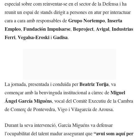
especial sobre com reinventar-se en el sector de la Defensa i ha
reunit un espai de stands dirigit a persones en atur per interactuar
Grupo Nortempo
Inserta
cara a cara amb responsables de
,
Empleo
Fundación Impulsarse
Beproject
Avigal
Industrias
,
,
,
,
Ferri
Vegalsa-Eroski
Gadisa
,
i
.
Beatriz Torija
La jornada, presentada i conduïda per
, va
Miguel
començar amb la benvinguda institucional a càrrec de
Ángel García Miguéns
, vocal del Comitè Executiu de la Cambra
de Comerç de Pontevedra, Vigo i Vilagarcía de Arousa.
Durant la seva intervenció, García Miguéns va defensar
“avui som aquí per
l’ocupabilitat del talent madur assegurant que