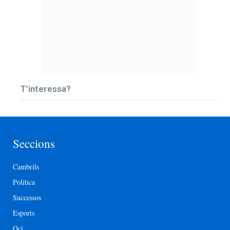
T’interessa?
Seccions
Cambrils
Política
Successos
Esports
Oci