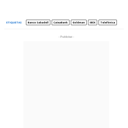
ETIQUETAS
Banco Sabadell
CaixaBank
Goldman
IBEX
Telefónica
- Publicitat -