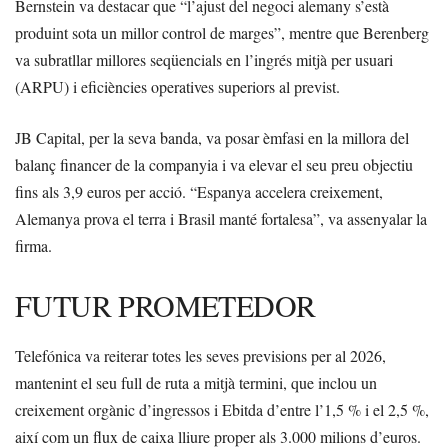
Bernstein va destacar que “l’ajust del negoci alemany s’està
produint sota un millor control de marges”, mentre que Berenberg
va subratllar millores seqüencials en l’ingrés mitjà per usuari
(ARPU) i eficiències operatives superiors al previst.
JB Capital, per la seva banda, va posar èmfasi en la millora del
balanç financer de la companyia i va elevar el seu preu objectiu
fins als 3,9 euros per acció. “Espanya accelera creixement,
Alemanya prova el terra i Brasil manté fortalesa”, va assenyalar la
firma.
FUTUR PROMETEDOR
Telefónica va reiterar totes les seves previsions per al 2026,
mantenint el seu full de ruta a mitjà termini, que inclou un
creixement orgànic d’ingressos i Ebitda d’entre l’1,5 % i el 2,5 %,
així com un flux de caixa lliure proper als 3.000 milions d’euros.