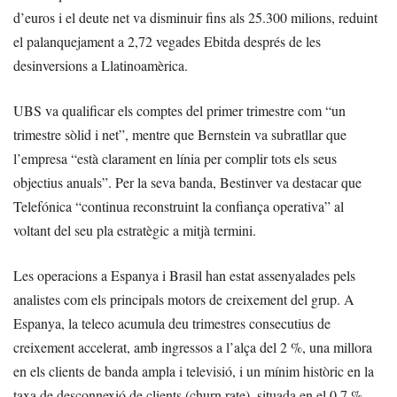
d’euros i el deute net va disminuir fins als 25.300 milions, reduint
el palanquejament a 2,72 vegades Ebitda després de les
desinversions a Llatinoamèrica.
UBS va qualificar els comptes del primer trimestre com “un
trimestre sòlid i net”, mentre que Bernstein va subratllar que
l’empresa “està clarament en línia per complir tots els seus
objectius anuals”. Per la seva banda, Bestinver va destacar que
Telefónica “continua reconstruint la confiança operativa” al
voltant del seu pla estratègic a mitjà termini.
Les operacions a Espanya i Brasil han estat assenyalades pels
analistes com els principals motors de creixement del grup. A
Espanya, la teleco acumula deu trimestres consecutius de
creixement accelerat, amb ingressos a l’alça del 2 %, una millora
en els clients de banda ampla i televisió, i un mínim històric en la
taxa de desconnexió de clients (churn rate), situada en el 0,7 %.