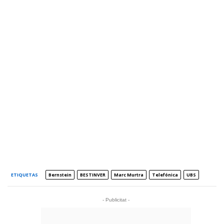
ETIQUETAS
Bernstein
BESTINVER
Marc Murtra
Telefónica
UBS
- Publicitat -