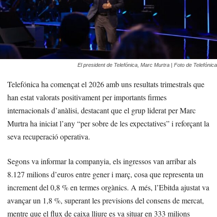
El president de Telefónica, Marc Murtra | Foto de Telefónica
Telefónica ha començat el 2026 amb uns resultats trimestrals que
han estat valorats positivament per importants firmes
internacionals d’anàlisi, destacant que el grup liderat per Marc
Murtra ha iniciat l’any “per sobre de les expectatives” i reforçant la
seva recuperació operativa.
Segons va informar la companyia, els ingressos van arribar als
8.127 milions d’euros entre gener i març, cosa que representa un
increment del 0,8 % en termes orgànics. A més, l’Ebitda ajustat va
avançar un 1,8 %, superant les previsions del consens de mercat,
mentre que el flux de caixa lliure es va situar en 333 milions