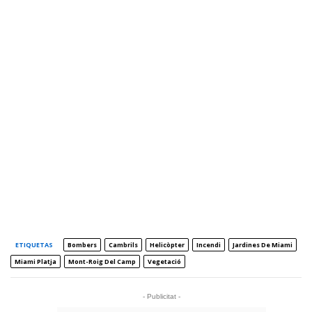
ETIQUETAS
Bombers
Cambrils
Helicòpter
Incendi
Jardines De Miami
Miami Platja
Mont-Roig Del Camp
Vegetació
- Publicitat -